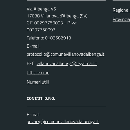
Via Albenga 46
Regione 
17038 Villanova d'Albenga (SV)
Provinci
C.F. 00297750093 - P.Iva:
00297750093
Telefono:
0182582913
E-mail:
PEC:
Uffici e orari
Numeri utili
CONTATTI D.P.O.
E-mail: