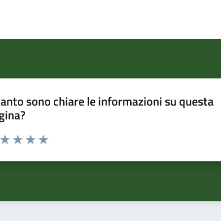
anto sono chiare le informazioni su questa
gina?
a da 1 a 5 stelle la pagina
ta 1 stelle su 5
Valuta 2 stelle su 5
Valuta 3 stelle su 5
Valuta 4 stelle su 5
Valuta 5 stelle su 5