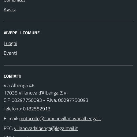
Avvisi
VIVERE IL COMUNE
Luoghi
Eventi
CONTATTI
Via Albenga 46
17038 Villanova d'Albenga (SV)
C.F. 00297750093 - P.Iva: 00297750093
Telefono:
0182582913
E-mail:
PEC: