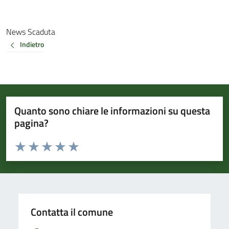
News Scaduta
Indietro
Quanto sono chiare le informazioni su questa
pagina?
Valuta da 1 a 5 stelle la pagina
Valuta 1 stelle su 5
Valuta 2 stelle su 5
Valuta 3 stelle su 5
Valuta 4 stelle su 5
Valuta 5 stelle su 5
Contatta il comune