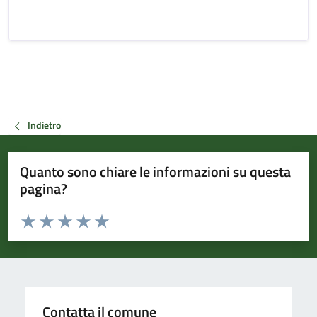
Indietro
Quanto sono chiare le informazioni su questa
pagina?
Valuta da 1 a 5 stelle la pagina
Valuta 1 stelle su 5
Valuta 2 stelle su 5
Valuta 3 stelle su 5
Valuta 4 stelle su 5
Valuta 5 stelle su 5
Contatta il comune