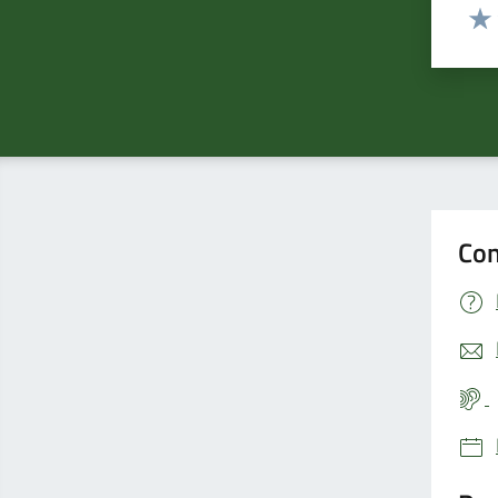
Valut
Valu
Con