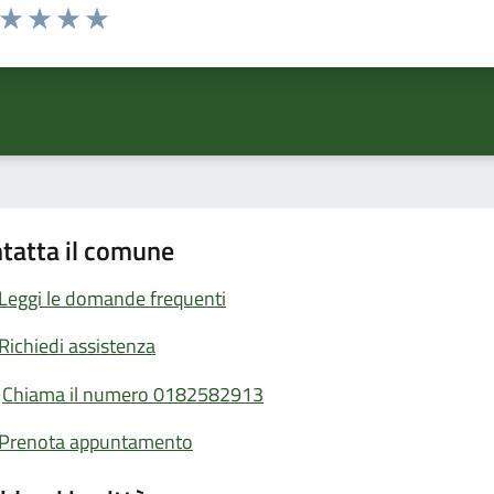
a da 1 a 5 stelle la pagina
ta 1 stelle su 5
Valuta 2 stelle su 5
Valuta 3 stelle su 5
Valuta 4 stelle su 5
Valuta 5 stelle su 5
tatta il comune
Leggi le domande frequenti
Richiedi assistenza
Chiama il numero 0182582913
Prenota appuntamento