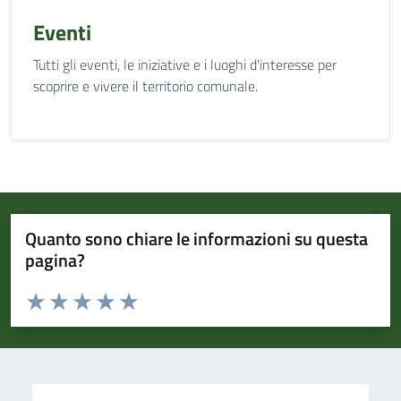
Eventi
Tutti gli eventi, le iniziative e i luoghi d'interesse per
scoprire e vivere il territorio comunale.
Quanto sono chiare le informazioni su questa
pagina?
Valuta da 1 a 5 stelle la pagina
Valuta 1 stelle su 5
Valuta 2 stelle su 5
Valuta 3 stelle su 5
Valuta 4 stelle su 5
Valuta 5 stelle su 5