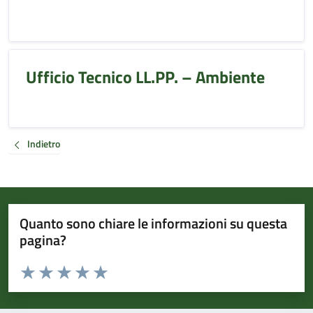
Ufficio Tecnico LL.PP. – Ambiente
Indietro
Quanto sono chiare le informazioni su questa
pagina?
Valuta da 1 a 5 stelle la pagina
Valuta 1 stelle su 5
Valuta 2 stelle su 5
Valuta 3 stelle su 5
Valuta 4 stelle su 5
Valuta 5 stelle su 5