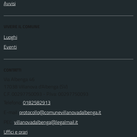
Avvisi
VIVERE IL COMUNE
Luoghi
Eventi
CONTATTI
Via Albenga 46
17038 Villanova d'Albenga (SV)
C.F. 00297750093 - P.Iva: 00297750093
Telefono:
0182582913
E-mail:
PEC:
Uffici e orari