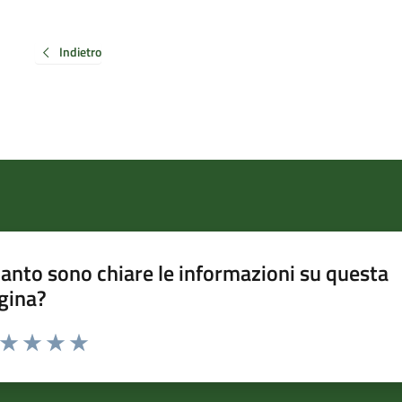
Indietro
anto sono chiare le informazioni su questa
gina?
a da 1 a 5 stelle la pagina
ta 1 stelle su 5
Valuta 2 stelle su 5
Valuta 3 stelle su 5
Valuta 4 stelle su 5
Valuta 5 stelle su 5