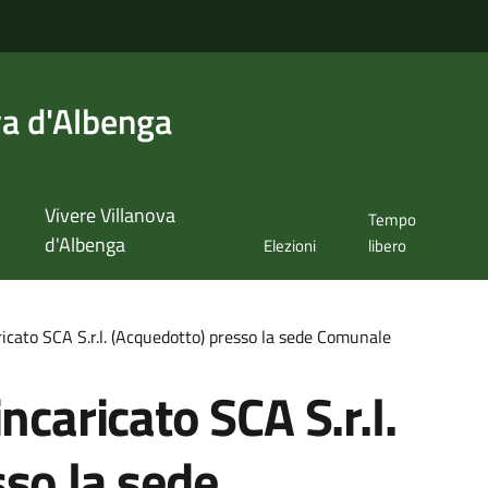
va d'Albenga
Vivere Villanova
Tempo
d'Albenga
Elezioni
libero
ricato SCA S.r.l. (Acquedotto) presso la sede Comunale
ncaricato SCA S.r.l.
so la sede