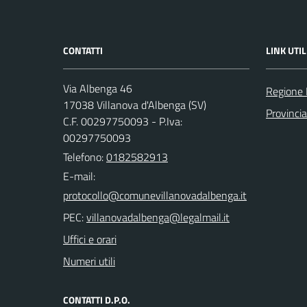
CONTATTI
LINK UTIL
Via Albenga 46
Regione 
17038 Villanova d'Albenga (SV)
Provinci
C.F. 00297750093 - P.Iva:
00297750093
Telefono:
0182582913
E-mail:
PEC:
Uffici e orari
Numeri utili
CONTATTI D.P.O.