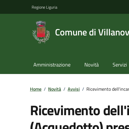
Regione Liguria
Comune di Villano
Amministrazione
Novità
Servizi
Home
/
Novità
/
Avvisi
/
Ricevimento dell'inca
Ricevimento dell'i
(Acquedotto) pres