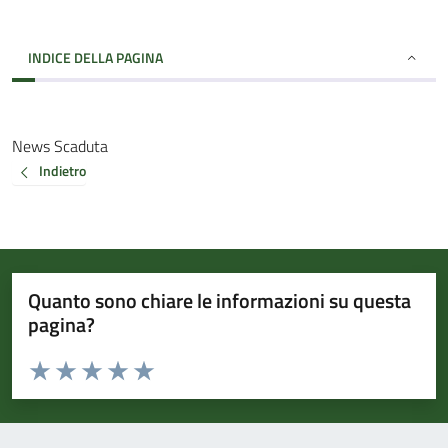
INDICE DELLA PAGINA
News Scaduta
Indietro
Quanto sono chiare le informazioni su questa
pagina?
Valuta da 1 a 5 stelle la pagina
Valuta 1 stelle su 5
Valuta 2 stelle su 5
Valuta 3 stelle su 5
Valuta 4 stelle su 5
Valuta 5 stelle su 5