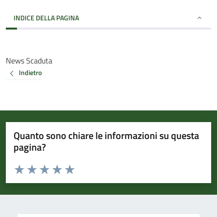
INDICE DELLA PAGINA
News Scaduta
Indietro
Quanto sono chiare le informazioni su questa
pagina?
Valuta da 1 a 5 stelle la pagina
Valuta 1 stelle su 5
Valuta 2 stelle su 5
Valuta 3 stelle su 5
Valuta 4 stelle su 5
Valuta 5 stelle su 5