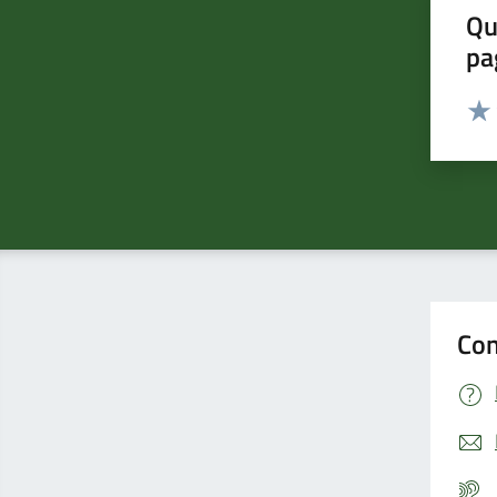
Qu
pa
Valut
Valu
Con