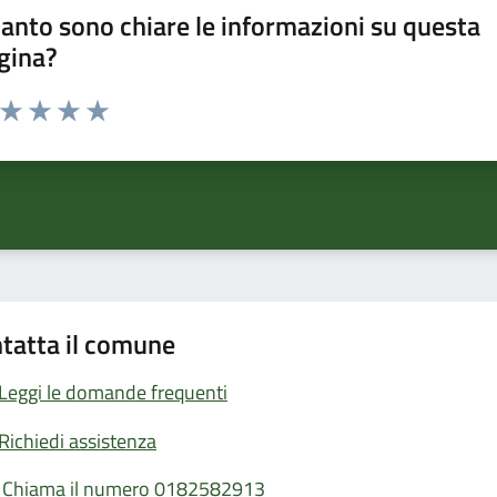
anto sono chiare le informazioni su questa
gina?
a da 1 a 5 stelle la pagina
ta 1 stelle su 5
Valuta 2 stelle su 5
Valuta 3 stelle su 5
Valuta 4 stelle su 5
Valuta 5 stelle su 5
tatta il comune
Leggi le domande frequenti
Richiedi assistenza
Chiama il numero 0182582913