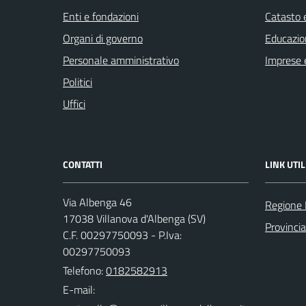
Enti e fondazioni
Catasto e
Organi di governo
Educazio
Personale amministrativo
Imprese 
Politici
Uffici
CONTATTI
LINK UTIL
Via Albenga 46
Regione 
17038 Villanova d'Albenga (SV)
Provinci
C.F. 00297750093 - P.Iva:
00297750093
Telefono:
0182582913
E-mail: