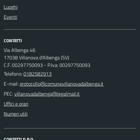
Luoghi
Eventi
CONTATTI
Via Albenga 46
17038 Villanova d'Albenga (SV)
C.F. 00297750093 - P.Iva: 00297750093
Telefono:
0182582913
E-mail:
PEC:
Uffici e orari
Numeri utili
CONTATTI D.P.O.