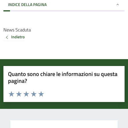
INDICE DELLA PAGINA
News Scaduta
Indietro
Quanto sono chiare le informazioni su questa
pagina?
Valuta da 1 a 5 stelle la pagina
Valuta 1 stelle su 5
Valuta 2 stelle su 5
Valuta 3 stelle su 5
Valuta 4 stelle su 5
Valuta 5 stelle su 5