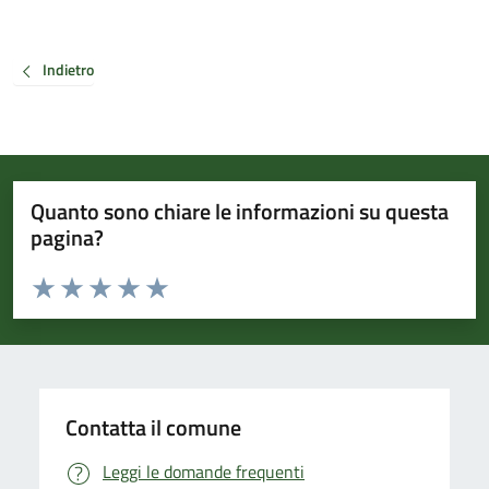
Indietro
Quanto sono chiare le informazioni su questa
pagina?
Valuta da 1 a 5 stelle la pagina
Valuta 1 stelle su 5
Valuta 2 stelle su 5
Valuta 3 stelle su 5
Valuta 4 stelle su 5
Valuta 5 stelle su 5
Contatta il comune
Leggi le domande frequenti