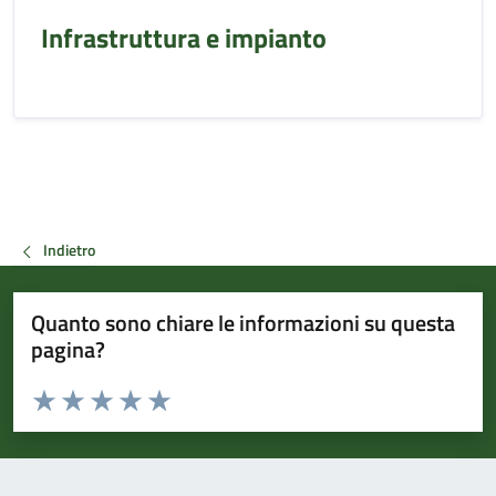
Infrastruttura e impianto
Indietro
Quanto sono chiare le informazioni su questa
pagina?
Valuta da 1 a 5 stelle la pagina
Valuta 1 stelle su 5
Valuta 2 stelle su 5
Valuta 3 stelle su 5
Valuta 4 stelle su 5
Valuta 5 stelle su 5