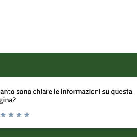
anto sono chiare le informazioni su questa
gina?
a da 1 a 5 stelle la pagina
ta 1 stelle su 5
Valuta 2 stelle su 5
Valuta 3 stelle su 5
Valuta 4 stelle su 5
Valuta 5 stelle su 5