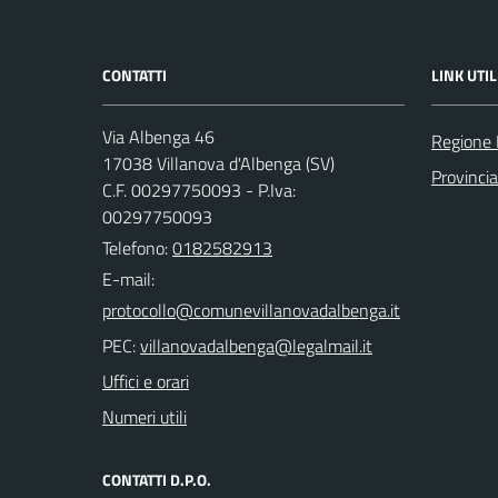
CONTATTI
LINK UTIL
Via Albenga 46
Regione 
17038 Villanova d'Albenga (SV)
Provinci
C.F. 00297750093 - P.Iva:
00297750093
Telefono:
0182582913
E-mail:
PEC:
Uffici e orari
Numeri utili
CONTATTI D.P.O.