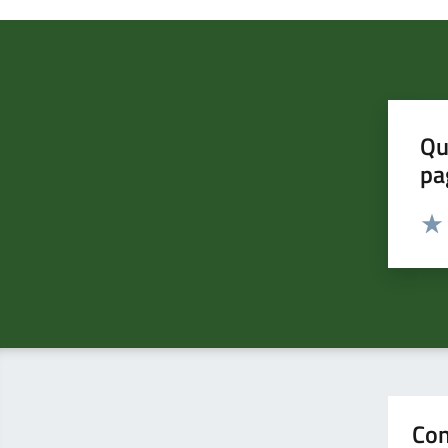
Qu
pa
Valut
Valu
Con