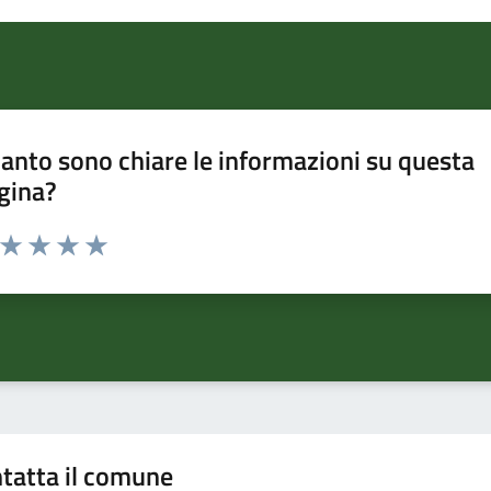
anto sono chiare le informazioni su questa
gina?
a da 1 a 5 stelle la pagina
ta 1 stelle su 5
Valuta 2 stelle su 5
Valuta 3 stelle su 5
Valuta 4 stelle su 5
Valuta 5 stelle su 5
tatta il comune