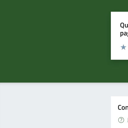
Qu
pa
Valut
Valu
Con