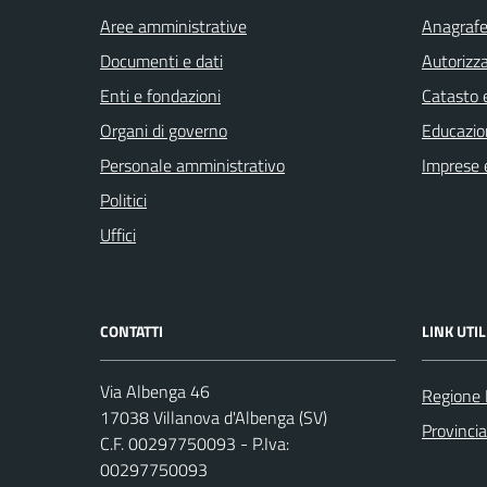
Aree amministrative
Anagrafe 
Documenti e dati
Autorizza
Enti e fondazioni
Catasto e
Organi di governo
Educazio
Personale amministrativo
Imprese 
Politici
Uffici
CONTATTI
LINK UTIL
Via Albenga 46
Regione 
17038 Villanova d'Albenga (SV)
Provinci
C.F. 00297750093 - P.Iva:
00297750093