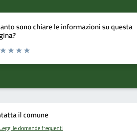
anto sono chiare le informazioni su questa
gina?
a da 1 a 5 stelle la pagina
ta 1 stelle su 5
Valuta 2 stelle su 5
Valuta 3 stelle su 5
Valuta 4 stelle su 5
Valuta 5 stelle su 5
tatta il comune
Leggi le domande frequenti