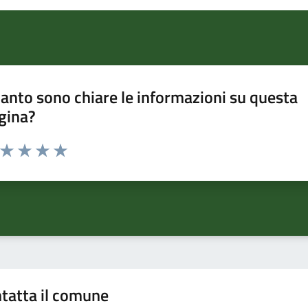
anto sono chiare le informazioni su questa
gina?
a da 1 a 5 stelle la pagina
ta 1 stelle su 5
Valuta 2 stelle su 5
Valuta 3 stelle su 5
Valuta 4 stelle su 5
Valuta 5 stelle su 5
tatta il comune