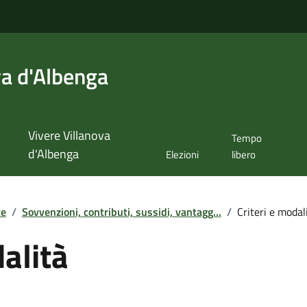
va d'Albenga
Vivere Villanova
Tempo
d'Albenga
Elezioni
libero
te
/
Sovvenzioni, contributi, sussidi, vantagg...
/
Criteri e modal
dalità