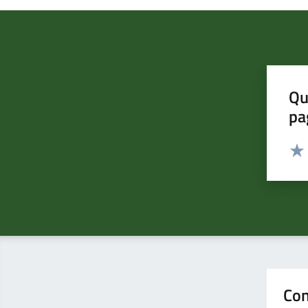
Qu
pa
Valut
Valu
Con