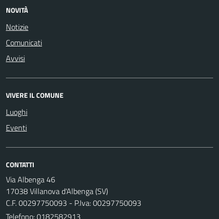
NOVITÀ
Notizie
Comunicati
Avvisi
VIVERE IL COMUNE
Luoghi
Eventi
CONTATTI
Via Albenga 46
17038 Villanova d'Albenga (SV)
C.F. 00297750093 - P.Iva: 00297750093
Telefono:
0182582913