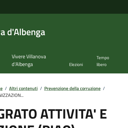
va d'Albenga
Vivere Villanova
Tempo
d'Albenga
Elezioni
libero
te
/
Altri contenuti
/
Prevenzione della corruzione
/
IZZAZION...
GRATO ATTIVITA' E