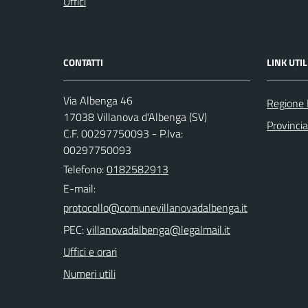
Uffici
CONTATTI
LINK UTIL
Via Albenga 46
Regione 
17038 Villanova d'Albenga (SV)
Provinci
C.F. 00297750093 - P.Iva:
00297750093
Telefono:
0182582913
E-mail:
PEC:
Uffici e orari
Numeri utili