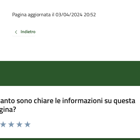
Pagina aggiornata il 03/04/2024 20:52
Indietro
anto sono chiare le informazioni su questa
gina?
a da 1 a 5 stelle la pagina
ta 1 stelle su 5
Valuta 2 stelle su 5
Valuta 3 stelle su 5
Valuta 4 stelle su 5
Valuta 5 stelle su 5