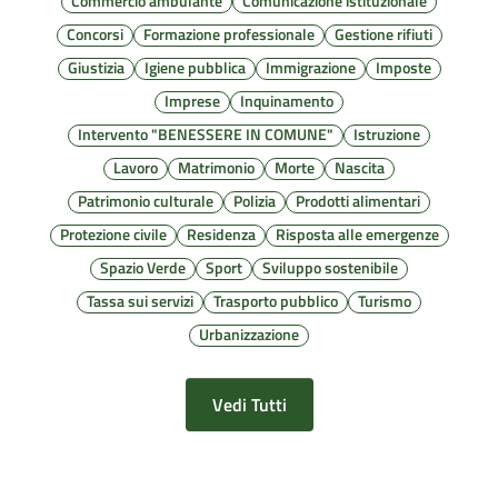
Commercio ambulante
Comunicazione istituzionale
Concorsi
Formazione professionale
Gestione rifiuti
Giustizia
Igiene pubblica
Immigrazione
Imposte
Imprese
Inquinamento
Intervento "BENESSERE IN COMUNE"
Istruzione
Lavoro
Matrimonio
Morte
Nascita
Patrimonio culturale
Polizia
Prodotti alimentari
Protezione civile
Residenza
Risposta alle emergenze
Spazio Verde
Sport
Sviluppo sostenibile
Tassa sui servizi
Trasporto pubblico
Turismo
Urbanizzazione
Vedi Tutti