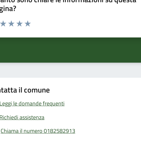
gina?
a da 1 a 5 stelle la pagina
ta 1 stelle su 5
Valuta 2 stelle su 5
Valuta 3 stelle su 5
Valuta 4 stelle su 5
Valuta 5 stelle su 5
tatta il comune
Leggi le domande frequenti
Richiedi assistenza
Chiama il numero 0182582913