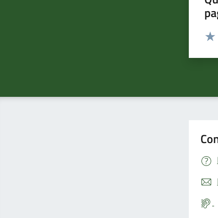
pa
Valut
Valu
Con