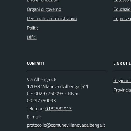
Organi di governo
Educazio
Personale amministrativo
Imprese 
Politici
Uffici
CONTATTI
LINK UTIL
Via Albenga 46
Regione 
17038 Villanova d'Albenga (SV)
Provinci
C.F. 00297750093 - P.Iva:
00297750093
Telefono:
0182582913
E-mail: