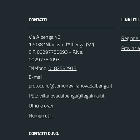
CONTATTI
LINK UTIL
Via Albenga 46
Regione 
17038 Villanova d'Albenga (SV)
Provinci
C.F. 00297750093 - P.Iva:
00297750093
Telefono:
0182582913
E-mail:
PEC:
Uffici e orari
Numeri utili
CONTATTI D.P.O.