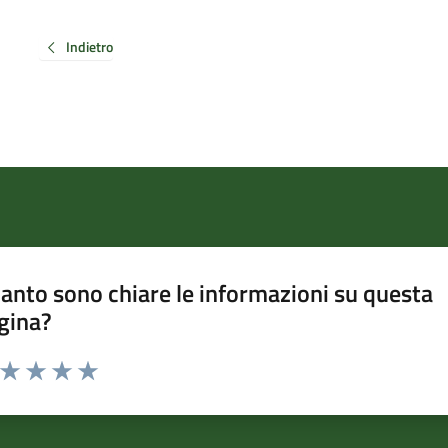
Indietro
anto sono chiare le informazioni su questa
gina?
a da 1 a 5 stelle la pagina
ta 1 stelle su 5
Valuta 2 stelle su 5
Valuta 3 stelle su 5
Valuta 4 stelle su 5
Valuta 5 stelle su 5