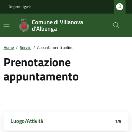
Regione Liguria
Comune di Villanova
d'Albenga
Home
/
Servizi
/
Appuntamenti online
Prenotazione
appuntamento
Luogo/Attività
Dettagli appuntamento
Richiedente
Data e orario
Riepilogo
1/5