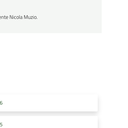
ente Nicola Muzio.
26
25