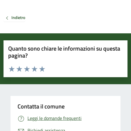
Indietro
Quanto sono chiare le informazioni su questa
pagina?
Valuta da 1 a 5 stelle la pagina
Valuta 1 stelle su 5
Valuta 2 stelle su 5
Valuta 3 stelle su 5
Valuta 4 stelle su 5
Valuta 5 stelle su 5
Contatta il comune
Leggi le domande frequenti
Richiedi assistenza