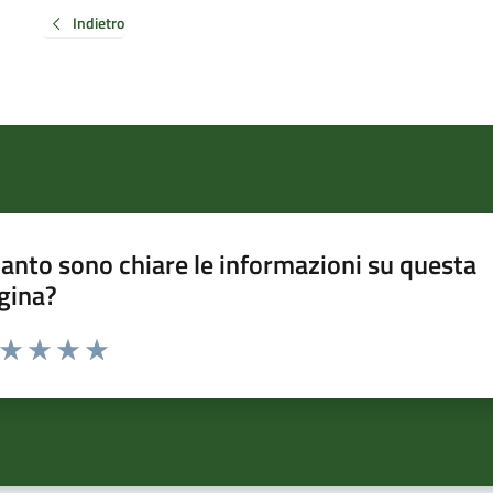
Indietro
anto sono chiare le informazioni su questa
gina?
a da 1 a 5 stelle la pagina
ta 1 stelle su 5
Valuta 2 stelle su 5
Valuta 3 stelle su 5
Valuta 4 stelle su 5
Valuta 5 stelle su 5