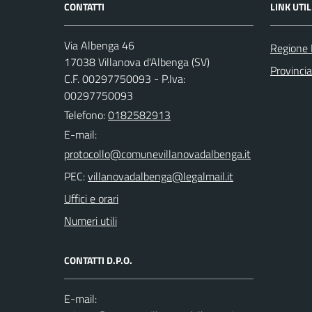
CONTATTI
LINK UTIL
Via Albenga 46
Regione 
17038 Villanova d'Albenga (SV)
Provinci
C.F. 00297750093 - P.Iva:
00297750093
Telefono:
0182582913
E-mail:
PEC:
Uffici e orari
Numeri utili
CONTATTI D.P.O.
E-mail: