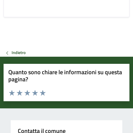
Indietro
Quanto sono chiare le informazioni su questa
pagina?
Valuta da 1 a 5 stelle la pagina
Valuta 1 stelle su 5
Valuta 2 stelle su 5
Valuta 3 stelle su 5
Valuta 4 stelle su 5
Valuta 5 stelle su 5
Contatta il comune